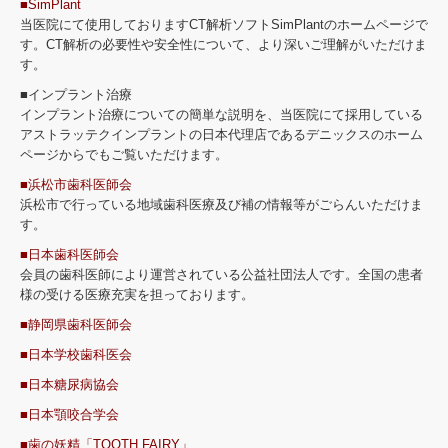
■SimPlant
当医院にて使用しておりますCT解析ソフトSimPlantのホームページで
す。CT解析の必要性や安全性について、より深いご理解がいただけま
す。
■インプラント治療
インプラント治療についての簡単な説明を、当医院にて採用している
アストラッテクインプラントの日本代理店であるデニックスのホーム
ページからでもご覧いただけます。
■浜松市歯科医師会
浜松市で行っている地域歯科医療及び補の情報等がごらんいただけま
す。
■日本歯科医師会
会員の歯科医師により運営されている公益社団法人です。全国の患者
様の受ける医療充実を担っております。
■静岡県歯科医師会
■日本学校歯科医会
■日本糖尿病協会
■日本顎咬合学会
■歯の妖精「TOOTH FAIRY」